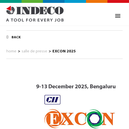
BACK
home
>
salle de presse
>
EXCON 2025