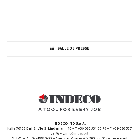
SALLE DE PRESSE
INDECO IND S.p.A.
Italie 70132 Bari ZI V.le G. Lindemann 10 – T +39 080 531 33 70 – F +39 080 537
79 76 – E
info@indeco.it
N. TVA et CF 05949910722 – Capitaux Propres € 5 200 000,00 (entièrement