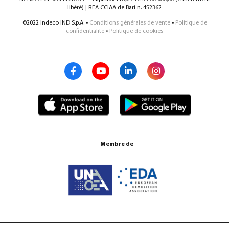
libéré) | REA CCIAA de Bari n. 452362
©2022 Indeco IND S.p.A. •
Conditions générales de vente
•
Politique de
confidentialité
•
Politique de cookies
Membre de
Certifications ISO 9001:2015