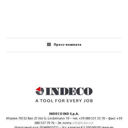
Пресс-комната
INDECO IND S.p.A.
Италия 70132 Bari ZI V.le G. Lindemann 10 – тел. +39 080 531 33 70 – факс +39
080 537 79 76 – Эл. почта
info@indeco.it
Налоговый код: 05949910722 – Уст. капитал € 5.200.000,00 (внесен