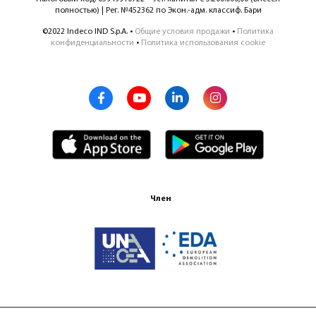
полностью) | Рег. №452362 по Экон.-адм. классиф. Бари
©2022 Indeco IND S.p.A. •
Общие условия продажи
•
Политика
конфиденциальности
•
Политика использования cookie
Член
Сертификация ISO 9001:2015