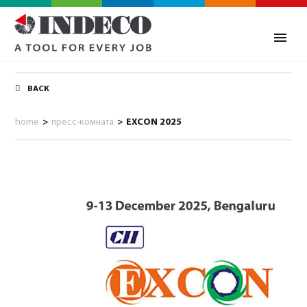
BACK
home
>
пресс-комната
>
EXCON 2025
0