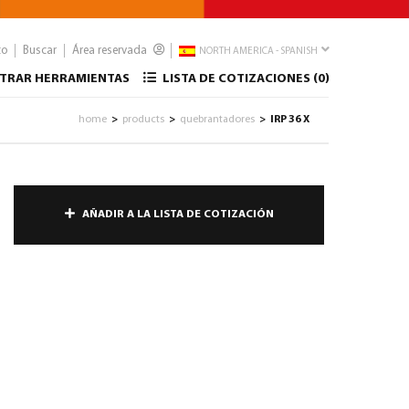
to
Buscar
Área reservada
NORTH AMERICA - SPANISH
TRAR HERRAMIENTAS
LISTA DE COTIZACIONES (
0
)
home
products
quebrantadores
IRP 36 X
>
>
>
AÑADIR A LA LISTA DE COTIZACIÓN