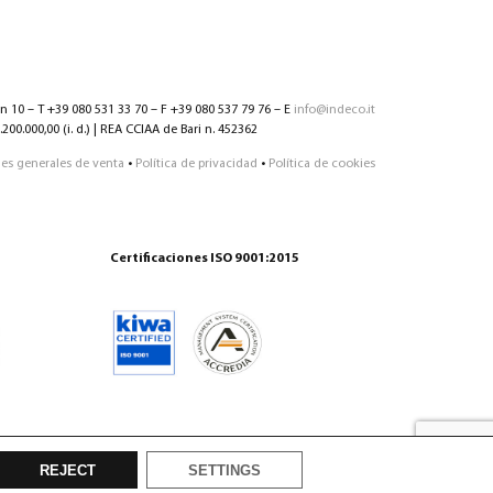
nn 10 – T +39 080 531 33 70 – F +39 080 537 79 76 – E
info@indeco.it
200.000,00 (i. d.) | REA CCIAA de Bari n. 452362
es generales de venta
•
Política de privacidad
•
Política de cookies
Certificaciones ISO 9001:2015
REJECT
SETTINGS