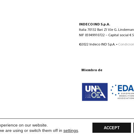
INDECO IND S.p.A.
Italia 70132 Bari ZI V.le G. Lindema
NIF 05949910722 – Capital social € 5.
©2022 Indeco IND S.p.A. •
Condicion
Miembro de
xperience on our website.
ACCEPT
e are using or switch them off in
settings
.