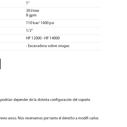
1”
30 l/min
8 gpm
110 bar/ 1600 psi
1/2”
HP 12000 - HP 14000
- Excavadora sobre orugas
o podrían depender de la distinta configuración del soporte.
revio aviso. Nos reservamos por tanto el derecho a modifi carlos