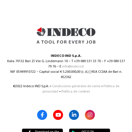
INDECO IND S.p.A.
Italia 70132 Bari ZI V.le G. Lindemann 10 – T +39 080 531 33 70 – F +39 080 537
79 76 – E
info@indeco.it
NIF 05949910722 – Capital social € 5.200.000,00 (i. d.) | REA CCIAA de Bari n.
452362
©2022 Indeco IND S.p.A. •
Condiciones generales de venta
•
Política de
privacidad
•
Política de cookies