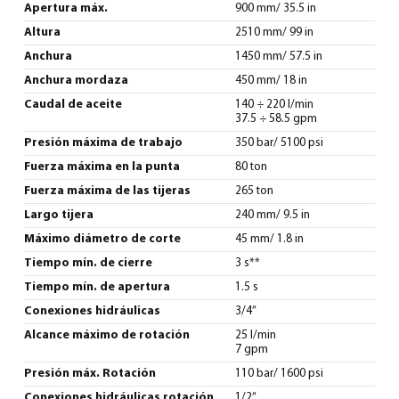
Apertura máx.
900 mm/ 35.5 in
Altura
2510 mm/ 99 in
Anchura
1450 mm/ 57.5 in
Anchura mordaza
450 mm/ 18 in
Caudal de aceite
140 ÷ 220 l/min
37.5 ÷ 58.5 gpm
Presión máxima de trabajo
350 bar/ 5100 psi
Fuerza máxima en la punta
80 ton
Fuerza máxima de las tijeras
265 ton
Largo tijera
240 mm/ 9.5 in
Máximo diámetro de corte
45 mm/ 1.8 in
Tiempo mín. de cierre
3 s**
Tiempo mín. de apertura
1.5 s
Conexiones hidráulicas
3/4”
Alcance máximo de rotación
25 l/min
7 gpm
Presión máx. Rotación
110 bar/ 1600 psi
Conexiones hidráulicas rotación
1/2”