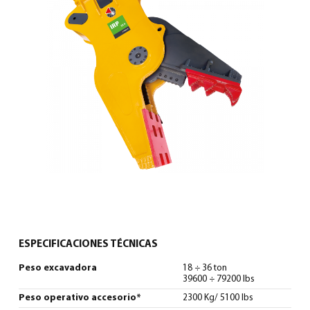
0
North America – Spanish
(
North America – Spanish
)
ESPECIFICACIONES TÉCNICAS
Peso excavadora
18 ÷ 36 ton
39600 ÷ 79200 lbs
Peso operativo accesorio*
2300 Kg/ 5100 lbs