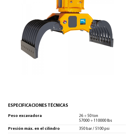
0
North America – Spanish
(
North America – Spanish
)
ESPECIFICACIONES TÉCNICAS
Peso excavadora
26 ÷ 50 ton
57000 ÷ 110000 lbs
Presión máx. en el cilindro
350 bar / 5100 psi