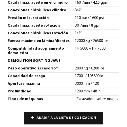
Caudal máx. aceite en el cilindro
160 l/min / 42.5 gpm
Conexiones hidráulicas cilindro
3/4”
Presión máx. rotación
110 bar / 1600 psi
Caudal máx. aceite rotación
30 l/min / 8 gpm
Conexiones hidráulicas rotación
1/2”
Fuerza máxima en lámina/dientes
12000 Kg / 26500 lbs
Compatibilidad acoplamiento
HP 5000 ÷ HP 7500
demoledor
DEMOLITION SORTING JAWS
Peso operativo accesorio*
2800 Kg / 6200 lbs
Capacidad de carga
1700 l / 103800 in³
Apertura máxima
3000 mm / 120 in
Profundidad
1200 mm / 48 in
Tipos de máquinas
- Excavadora sobre orugas
AÑADIR A LA LISTA DE COTIZACIÓN