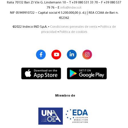
Italia 70132 Bari ZI V.le G. Lindemann 10 – T +39 080 531 33 70 – F +39 080 537
79 76 – E
info@indeco.it
NIF 05949910722 – Capital social € 5.200.000,00 (i. d.) | REA CCIAA de Bari n.
452362
©2022 Indeco IND S.p.A. •
Condiciones generales de venta
•
Política de
privacidad
•
Política de cookies
Miembro de