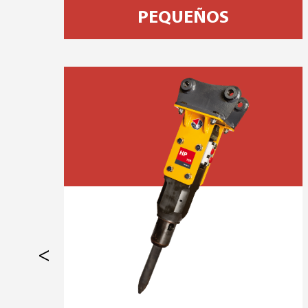
PEQUEÑOS
<