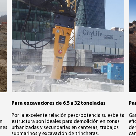
Para excavadores de 6,5 a 32 toneladas
Pa
Por la excelente relación peso/potencia su esbelta
Gar
en
estructura son ideales para demolición en zonas
efi
ones
urbanizadas y secundarias en canteras, trabajos
dem
submarinos y excavación de trincheras.
can