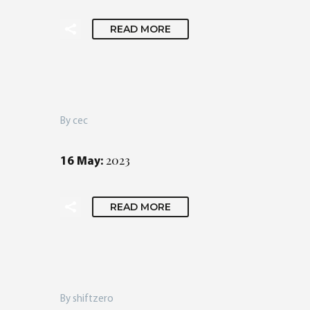
READ MORE
By cec
2023
16 May:
READ MORE
By shiftzero