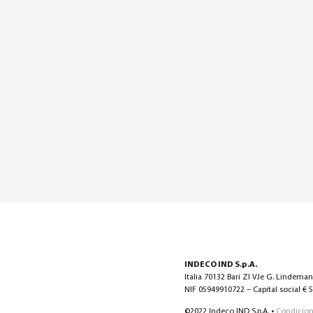
INDECO IND S.p.A.
Italia 70132 Bari ZI V.le G. Lindema
NIF 05949910722 – Capital social € 5.
©2022 Indeco IND S.p.A. •
Condicion