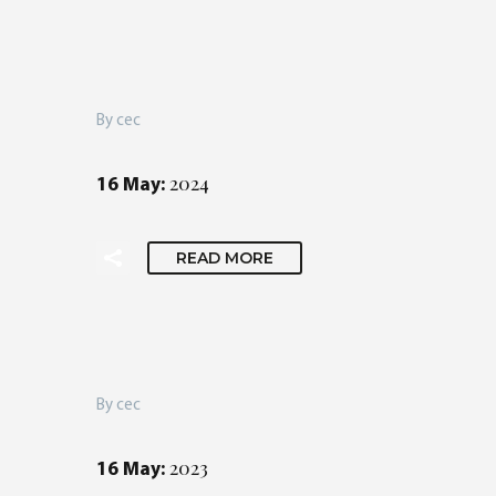
By cec
2024
16 May:
READ MORE
By cec
2023
16 May: