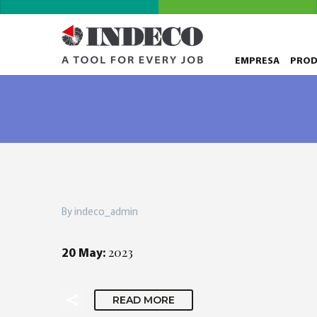
EMPRESA
PRO
By indeco_admin
2023
20 May:
READ MORE