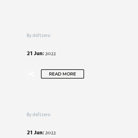
By shiftzero
2022
21 Jun:
READ MORE
By shiftzero
2022
21 Jun: