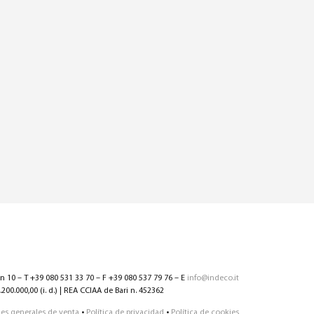
nn 10 – T +39 080 531 33 70 – F +39 080 537 79 76 – E
info@indeco.it
200.000,00 (i. d.) | REA CCIAA de Bari n. 452362
es generales de venta
•
Política de privacidad
•
Política de cookies