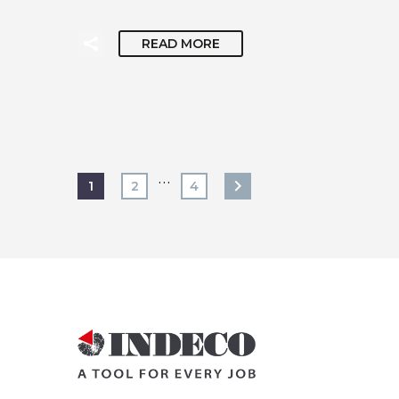
READ MORE
…
1
2
4