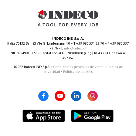
INDECO IND S.p.A.
Italia 70132 Bari ZI V.le G. Lindemann 10 – T +39 080 531 33 70 – F +39 080 537
79 76 – E
info@indeco.it
NIF 05949910722 – Capital social € 5.200.000,00 (i. d.) | REA CCIAA de Bari n.
452362
©2022 Indeco IND S.p.A. •
Condiciones generales de venta
•
Política de
privacidad
•
Política de cookies