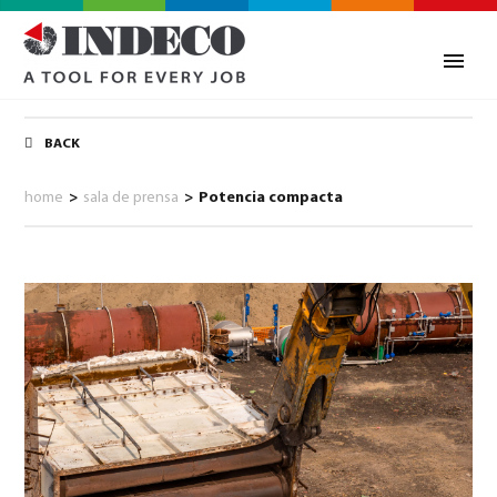
BACK
home
>
sala de prensa
>
Potencia compacta