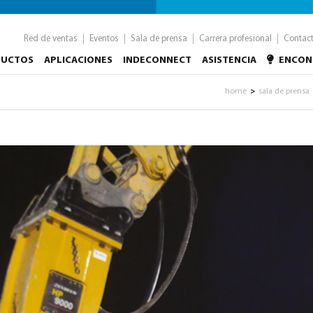
Red de ventas
Eventos
Sala de prensa
Carrera profesional
Contac
DUCTOS
APLICACIONES
INDECONNECT
ASISTENCIA
ENCON
home
sala de prensa
>