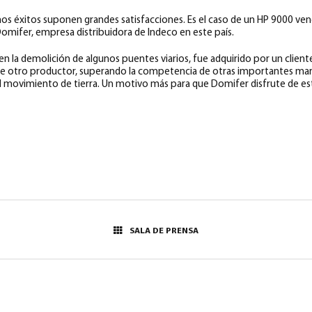
ños éxitos suponen grandes satisfacciones. Es el caso de un HP 9000 ve
Domifer, empresa distribuidora de Indeco en este país.
 en la demolición de algunos puentes viarios, fue adquirido por un clie
 de otro productor, superando la competencia de otras importantes mar
el movimiento de tierra. Un motivo más para que Domifer disfrute de e
SALA DE PRENSA