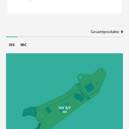
Gesamtprodukte:
9
ISS
IRC
ISS 5/7
ISS