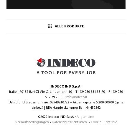
ALLE PRODUKTE
INDECO IND S.p.A.
Italien 70132 Bari ZI V.le G. Lindemann 10 – T +39 080 531 33 70 – F +39 080
537 79 76 – E
info@indeco.it
Ust-Id und Steuernummer 05949910722 – Aktienkapital € 5.200.000,00 (ganz
einbez.) | REA Handelskammer Bari Nr. 452362
©2022 Indeco IND S.p.A. •
Allgemeine
Verkaufsbedingungen
•
Datenschutzrichtlinien
•
Cookie-Richtlinie