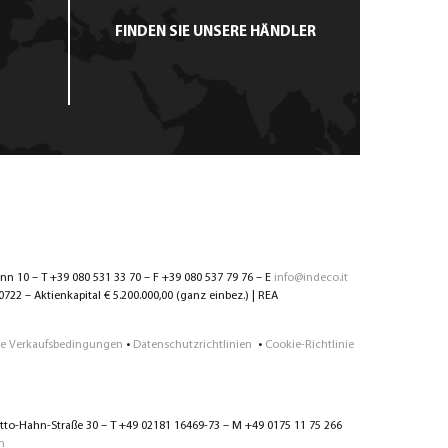
FINDEN SIE UNSERE HÄNDLER
ann 10 – T +39 080 531 33 70 – F +39 080 537 79 76 – E
info@indeco.it
2 – Aktienkapital € 5.200.000,00 (ganz einbez.) | REA
e Verkaufsbedingungen
•
Datenschutzrichtlinien
•
Cookie-Richtlinie
to-Hahn-Straße 30 – T +49 02181 16469-73 – M +49 0175 11 75 266
m