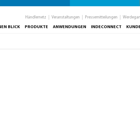
Händlernetz
Veranstaltungen
Pressemitteilungen
Werdega
NEN BLICK
PRODUKTE
ANWENDUNGEN
INDECONNECT
KUND