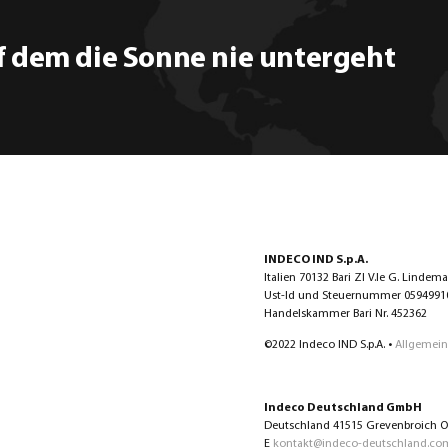
f dem die Sonne nie untergeht
INDECO IND S.p.A.
Italien 70132 Bari ZI V.le G. Lindem
Ust-Id und Steuernummer 0594991072
Handelskammer Bari Nr. 452362
©2022 Indeco IND S.p.A. •
Allgemein
Indeco Deutschland GmbH
Deutschland 41515 Grevenbroich Ot
E
kontakt@indeco-deutschland.co