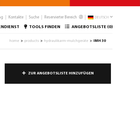
ng
Kontakte
Suche
Reservierter Bereich
DEUTSCH
ENDIENST
TOOLS FINDEN
ANGEBOTSLISTE (
0
)
home
products
hydraulikarm-mulchgeräte
IMH 30
>
>
>
ZUR ANGEBOTSLISTE HINZUFÜGEN