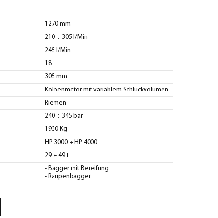
1270 mm
210 ÷ 305 l/Min
245 l/Min
18
305 mm
Kolbenmotor mit variablem Schluckvolumen
Riemen
240 ÷ 345 bar
1930 Kg
HP 3000 ÷ HP 4000
29 ÷ 49 t
- Bagger mit Bereifung
- Raupenbagger