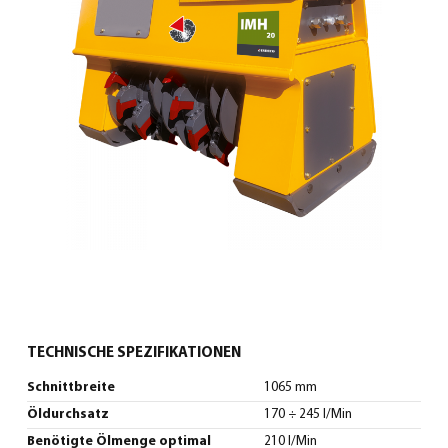
0
Deutsch
(
Deutsch
)
TECHNISCHE SPEZIFIKATIONEN
Schnittbreite
1065 mm
Öldurchsatz
170 ÷ 245 l/Min
Benötigte Ölmenge optimal
210 l/Min