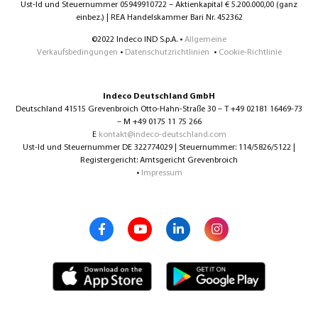
Ust-Id und Steuernummer 05949910722 – Aktienkapital € 5.200.000,00 (ganz
einbez.) | REA Handelskammer Bari Nr. 452362
©2022 Indeco IND S.p.A. •
Allgemeine
Verkaufsbedingungen
•
Datenschutzrichtlinien
•
Cookie-Richtlinie
Indeco Deutschland GmbH
Deutschland 41515 Grevenbroich Otto-Hahn-Straße 30 – T +49 02181 16469-73
– M +49 0175 11 75 266
E
kontakt@indeco-deutschland.com
Ust-Id und Steuernummer DE 322774029 | Steuernummer: 114/5826/5122 |
Registergericht: Amtsgericht Grevenbroich
•
Impressum