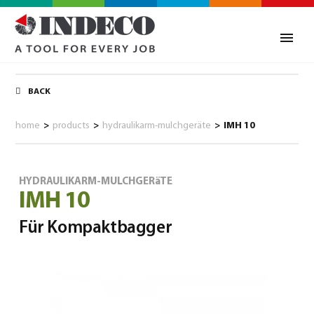
BACK
home
>
products
>
hydraulikarm-mulchgeräte
>
IMH 10
HYDRAULIKARM-MULCHGERäTE
IMH 10
Für Kompaktbagger