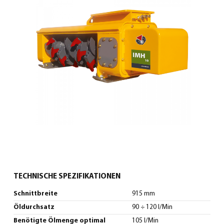
0
Deutsch
(
Deutsch
)
TECHNISCHE SPEZIFIKATIONEN
Schnittbreite
915 mm
Öldurchsatz
90 ÷ 120 l/Min
Benötigte Ölmenge optimal
105 l/Min