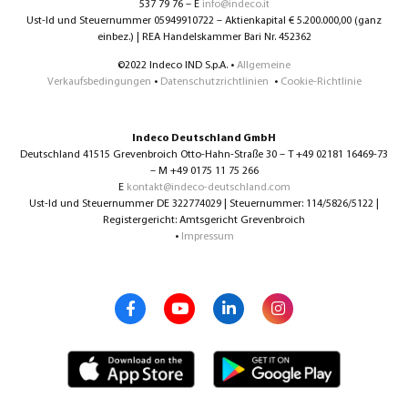
537 79 76 – E
info@indeco.it
Ust-Id und Steuernummer 05949910722 – Aktienkapital € 5.200.000,00 (ganz
einbez.) | REA Handelskammer Bari Nr. 452362
©2022 Indeco IND S.p.A. •
Allgemeine
Verkaufsbedingungen
•
Datenschutzrichtlinien
•
Cookie-Richtlinie
Indeco Deutschland GmbH
Deutschland 41515 Grevenbroich Otto-Hahn-Straße 30 – T +49 02181 16469-73
– M +49 0175 11 75 266
E
kontakt@indeco-deutschland.com
Ust-Id und Steuernummer DE 322774029 | Steuernummer: 114/5826/5122 |
Registergericht: Amtsgericht Grevenbroich
•
Impressum