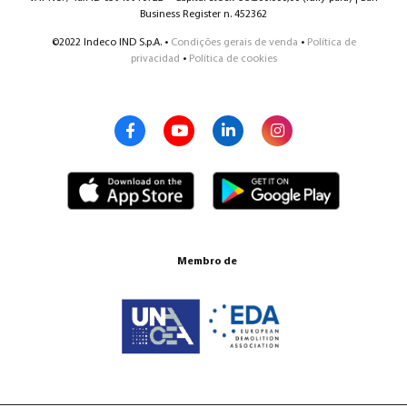
Business Register n. 452362
©2022 Indeco IND S.p.A. •
Condições gerais de venda
•
Política de
privacidad
•
Política de cookies
Membro de