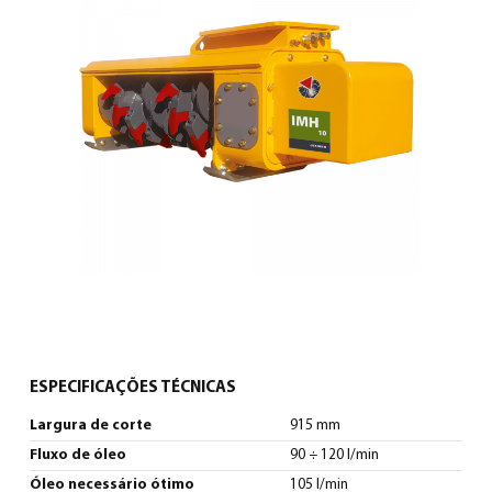
Português
(
Português
)
ESPECIFICAÇÕES TÉCNICAS
Largura de corte
915 mm
Fluxo de óleo
90 ÷ 120 l/min
Óleo necessário ótimo
105 l/min