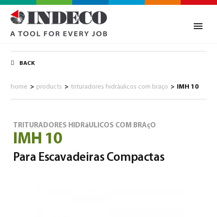
BACK
home
>
products
>
trituradores hidráulicos com braço
>
IMH 10
TRITURADORES HIDRáULICOS COM BRAçO
IMH 10
Para Escavadeiras Compactas
0