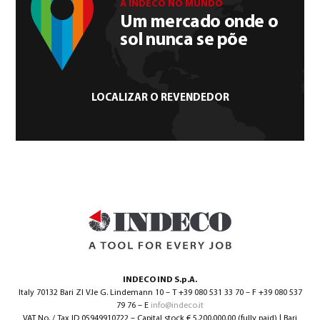
A INDECO NO MUNDO
Um mercado onde o
sol nunca se põe
LOCALIZAR O REVENDEDOR
INDECO IND S.p.A.
Italy 70132 Bari ZI V.le G. Lindemann 10 – T +39 080 531 33 70 – F +39 080 537
79 76 – E
info@indeco.it
VAT No. / Tax ID 05949910722 – Capital stock € 5.200.000,00 (fully paid) | Bari