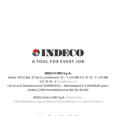
INDECO IND S.p.A.
Italien 70132 Bari ZI V.le G. Lindemann 10 – T +39 080 531 33 70 – F +39 080
537 79 76 – E
info@indeco.it
Ust-Id und Steuernummer 05949910722 – Aktienkapital € 5.200.000,00 (ganz
einbez.) | REA Handelskammer Bari Nr. 452362
©2022 Indeco IND S.p.A. •
Allgemeine
Verkaufsbedingungen
•
Datenschutzrichtlinien
•
Cookie-Richtlinie