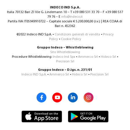
INDECO IND S.p.A.
Italia 70132 Bari ZI V.le G. Lindemann 10 – T +39 080 531 33 70 – F +39 080 537
79 76 – E
info@indeco.it
Partita IVA IT05949910722 – Capitale sociale € 5.200.000,00 (i.v.) | REA CCIAA di
Bari n. 452362
©2022 Indeco IND S.p.A. •
Condizioni generali di vendita
•
Privacy
Policy
•
Cookie Policy
Gruppo Indeco – Whistleblowing
Sito Whistleblowing
Procedure Whistleblowing:
Indeco Ind Spa
•
Ammerco Srl
•
Hideco Srl
•
Precision Srl
Gruppo Indeco – D.lgs. n. 231/01
Indeco IND S.p.A.
•
Ammerco Srl
•
Hideco Srl
•
Precision Srl