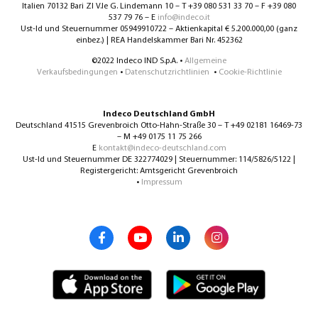
Italien 70132 Bari ZI V.le G. Lindemann 10 – T +39 080 531 33 70 – F +39 080
537 79 76 – E
info@indeco.it
Ust-Id und Steuernummer 05949910722 – Aktienkapital € 5.200.000,00 (ganz
einbez.) | REA Handelskammer Bari Nr. 452362
©2022 Indeco IND S.p.A. •
Allgemeine
Verkaufsbedingungen
•
Datenschutzrichtlinien
•
Cookie-Richtlinie
Indeco Deutschland GmbH
Deutschland 41515 Grevenbroich Otto-Hahn-Straße 30 – T +49 02181 16469-73
– M +49 0175 11 75 266
E
kontakt@indeco-deutschland.com
Ust-Id und Steuernummer DE 322774029 | Steuernummer: 114/5826/5122 |
Registergericht: Amtsgericht Grevenbroich
•
Impressum