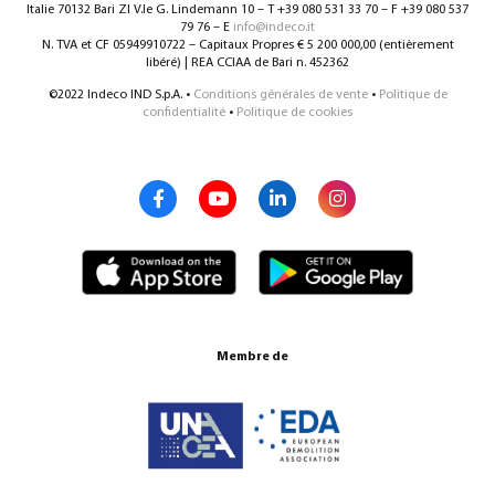
Italie 70132 Bari ZI V.le G. Lindemann 10 – T +39 080 531 33 70 – F +39 080 537
79 76 – E
info@indeco.it
N. TVA et CF 05949910722 – Capitaux Propres € 5 200 000,00 (entièrement
libéré) | REA CCIAA de Bari n. 452362
©2022 Indeco IND S.p.A. •
Conditions générales de vente
•
Politique de
confidentialité
•
Politique de cookies
Membre de