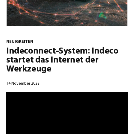
0
NEUIGKEITEN
Indeconnect-System: Indeco
startet das Internet der
Deutsch
(
Deutsch
)
Werkzeuge
14 November 2022