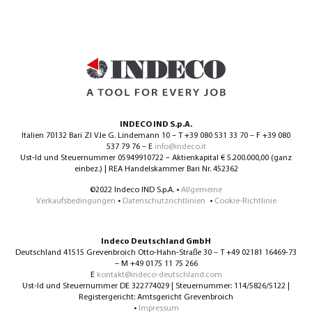
INDECO IND S.p.A.
Italien 70132 Bari ZI V.le G. Lindemann 10 – T +39 080 531 33 70 – F +39 080
537 79 76 – E
info@indeco.it
Ust-Id und Steuernummer 05949910722 – Aktienkapital € 5.200.000,00 (ganz
einbez.) | REA Handelskammer Bari Nr. 452362
©2022 Indeco IND S.p.A. •
Allgemeine
Verkaufsbedingungen
•
Datenschutzrichtlinien
•
Cookie-Richtlinie
Indeco Deutschland GmbH
Deutschland 41515 Grevenbroich Otto-Hahn-Straße 30 – T +49 02181 16469-73
– M +49 0175 11 75 266
E
kontakt@indeco-deutschland.com
Ust-Id und Steuernummer DE 322774029 | Steuernummer: 114/5826/5122 |
Registergericht: Amtsgericht Grevenbroich
•
Impressum