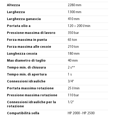
Altezza
2280 mm
Larghezza
1300 mm
Larghezza ganascia
410 mm
Portata olio a
120 ÷ 200 l/min
Pressione massima di lavoro
350 bar
Forza massima in punta
65 ton
Forza massima alle cesoie
210 ton
Lunghezza cesoia
180 mm
Max diametro di taglio
40 mm
Tempo min. di chiusura
2 s**
Tempo min. di apertura
1 s
Connessioni idrauliche
3/4”
Portata massima rotazione
25 l/min
Pressione massima rotazione
110 bar
Connessioni idrauliche per la
1/2”
rotazione
Compatibilità sella
HP 2000 - HP 2500