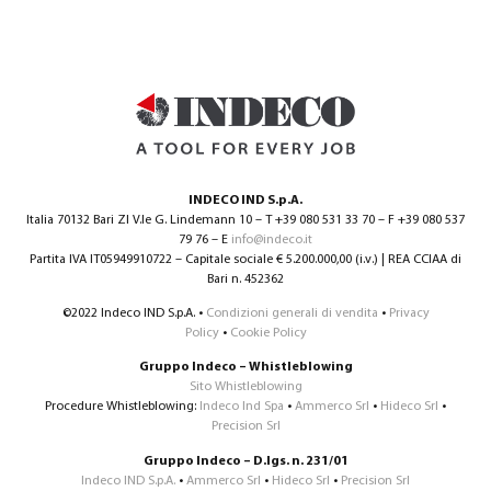
INDECO IND S.p.A.
Italia 70132 Bari ZI V.le G. Lindemann 10 – T +39 080 531 33 70 – F +39 080 537
79 76 – E
info@indeco.it
Partita IVA IT05949910722 – Capitale sociale € 5.200.000,00 (i.v.) | REA CCIAA di
Bari n. 452362
©2022 Indeco IND S.p.A. •
Condizioni generali di vendita
•
Privacy
Policy
•
Cookie Policy
Gruppo Indeco – Whistleblowing
Sito Whistleblowing
Procedure Whistleblowing:
Indeco Ind Spa
•
Ammerco Srl
•
Hideco Srl
•
Precision Srl
Gruppo Indeco – D.lgs. n. 231/01
Indeco IND S.p.A.
•
Ammerco Srl
•
Hideco Srl
•
Precision Srl