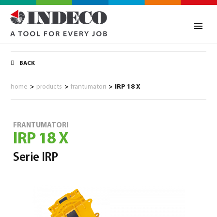
BACK
home
>
products
>
frantumatori
>
IRP 18 X
FRANTUMATORI
IRP 18 X
Serie IRP
0