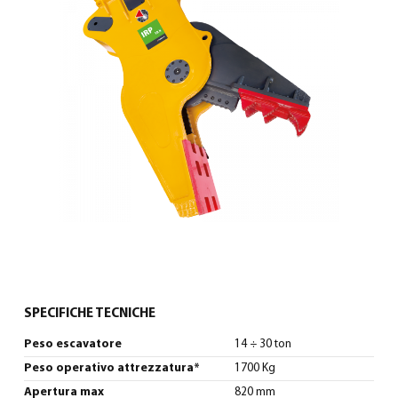
Italiano
(
Italiano
)
SPECIFICHE TECNICHE
Peso escavatore
14 ÷ 30 ton
Peso operativo attrezzatura*
1700 Kg
Apertura max
820 mm