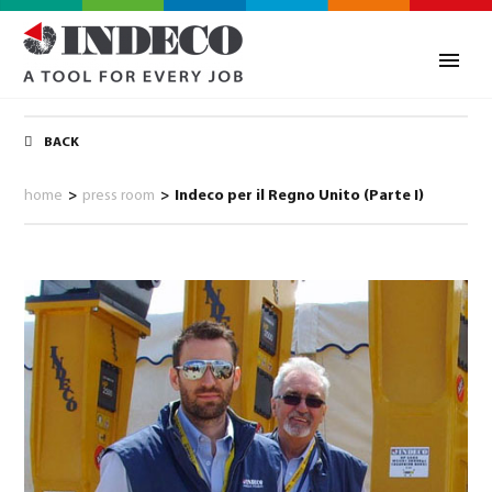
BACK
home
>
press room
>
Indeco per il Regno Unito (Parte I)
0