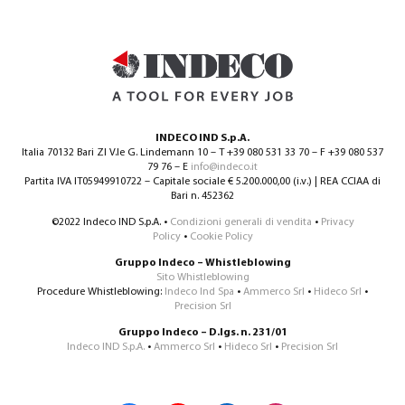
INDECO IND S.p.A.
Italia 70132 Bari ZI V.le G. Lindemann 10 – T +39 080 531 33 70 – F +39 080 537
79 76 – E
info@indeco.it
Partita IVA IT05949910722 – Capitale sociale € 5.200.000,00 (i.v.) | REA CCIAA di
Bari n. 452362
©2022 Indeco IND S.p.A. •
Condizioni generali di vendita
•
Privacy
Policy
•
Cookie Policy
Gruppo Indeco – Whistleblowing
Sito Whistleblowing
Procedure Whistleblowing:
Indeco Ind Spa
•
Ammerco Srl
•
Hideco Srl
•
Precision Srl
Gruppo Indeco – D.lgs. n. 231/01
Indeco IND S.p.A.
•
Ammerco Srl
•
Hideco Srl
•
Precision Srl