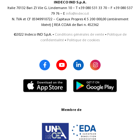
INDECO IND S.p.A.
Italie 70132 Bari ZI V.le G. Lindemann 10 – T +39 080 531 33 70 – F +39 080 537
79 76 – E
info@indeco.it
N. TVA et CF 05949910722 – Capitaux Propres € 5 200 000,00 (entièrement
libéré) | REA CCIAA de Bari n. 452362
©2022 Indeco IND S.p.A. •
Conditions générales de vente
•
Politique de
confidentialité
•
Politique de cookies
Membre de