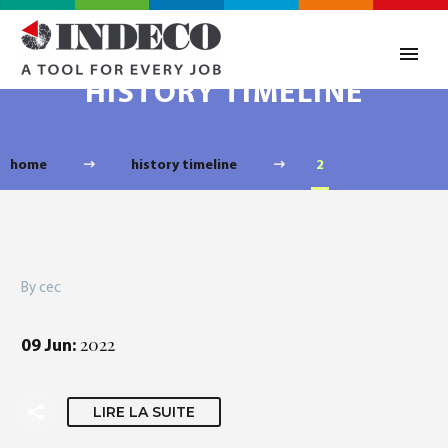
HISTORY TIMELINE
home
history timeline
2
By cec
2022
09 Jun:
LIRE LA SUITE