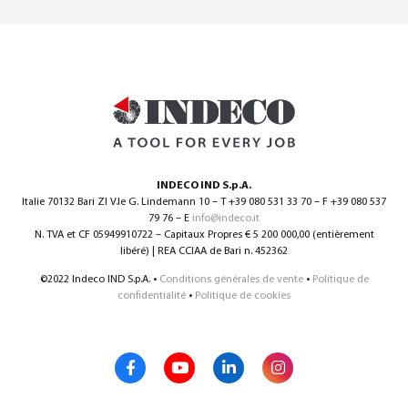
0
INDECO IND S.p.A.
Français
(
Français
)
Italie 70132 Bari ZI V.le G. Lindemann 10 – T +39 080 531 33 70 – F +39 080 537
79 76 – E
info@indeco.it
N. TVA et CF 05949910722 – Capitaux Propres € 5 200 000,00 (entièrement
libéré) | REA CCIAA de Bari n. 452362
©2022 Indeco IND S.p.A. •
Conditions générales de vente
•
Politique de
confidentialité
•
Politique de cookies