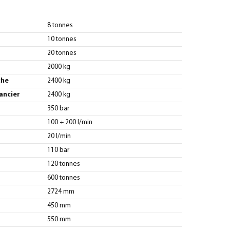
8 tonnes
10 tonnes
20 tonnes
2000 kg
che
2400 kg
ancier
2400 kg
350 bar
100 ÷ 200 l/min
20 l/min
110 bar
120 tonnes
600 tonnes
2724 mm
450 mm
550 mm