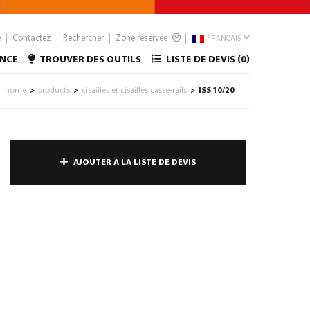
e
Contactez
Rechercher
Zone réservée
FRANÇAIS
ANCE
TROUVER DES OUTILS
LISTE DE DEVIS (
0
)
home
products
cisailles et cisailles casse-rails
ISS 10/20
>
>
>
AJOUTER À LA LISTE DE DEVIS