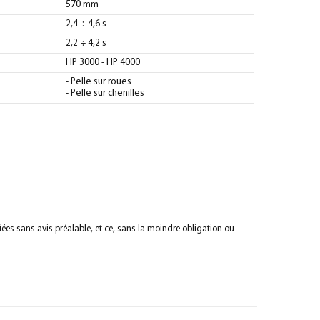
570 mm
2,4 ÷ 4,6 s
2,2 ÷ 4,2 s
HP 3000 - HP 4000
- Pelle sur roues
- Pelle sur chenilles
iées sans avis préalable, et ce, sans la moindre obligation ou