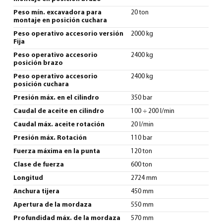
Peso mín. excavadora para
20 ton
montaje en posición cuchara
Peso operativo accesorio versión
2000 kg
Fija
Peso operativo accesorio
2400 kg
posición brazo
Peso operativo accesorio
2400 kg
posición cuchara
Presión máx. en el cilindro
350 bar
Caudal de aceite en cilindro
100 ÷ 200 l/min
Caudal máx. aceite rotación
20 l/min
Presión máx. Rotación
110 bar
Fuerza máxima en la punta
120 ton
Clase de fuerza
600 ton
Longitud
2724 mm
Anchura tijera
450 mm
Apertura de la mordaza
550 mm
Profundidad máx. de la mordaza
570 mm