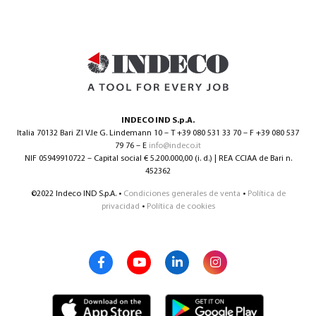
INDECO IND S.p.A.
Italia 70132 Bari ZI V.le G. Lindemann 10 – T +39 080 531 33 70 – F +39 080 537
79 76 – E
info@indeco.it
NIF 05949910722 – Capital social € 5.200.000,00 (i. d.) | REA CCIAA de Bari n.
452362
©2022 Indeco IND S.p.A. •
Condiciones generales de venta
•
Política de
privacidad
•
Política de cookies