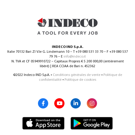
INDECO IND S.p.A.
Italie 70132 Bari ZI V.le G. Lindemann 10 – T +39 080 531 33 70 – F +39 080 537
79 76 – E
info@indeco.it
N. TVA et CF 05949910722 – Capitaux Propres € 5 200 000,00 (entièrement
libéré) | REA CCIAA de Bari n. 452362
©2022 Indeco IND S.p.A. •
Conditions générales de vente
•
Politique de
confidentialité
•
Politique de cookies