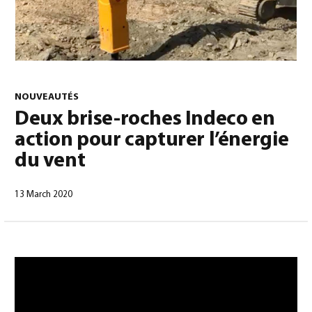
0
NOUVEAUTÉS
Deux brise-roches Indeco en
action pour capturer l’énergie
Français
(
Français
)
du vent
13 March 2020