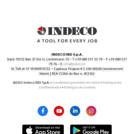
INDECO IND S.p.A.
Italie 70132 Bari ZI V.le G. Lindemann 10 – T +39 080 531 33 70 – F +39 080 537
79 76 – E
info@indeco.it
N. TVA et CF 05949910722 – Capitaux Propres € 5 200 000,00 (entièrement
libéré) | REA CCIAA de Bari n. 452362
©2022 Indeco IND S.p.A. •
Conditions générales de vente
•
Politique de
confidentialité
•
Politique de cookies