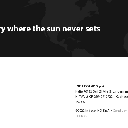
ry where the sun never sets
INDECO IND S.p.A.
Italie 70132 Bari ZI V.le G. Lindema
N. TVA et CF 05949910722 – Capitaux 
452362
©2022 Indeco IND S.p.A. •
Condition
cookies