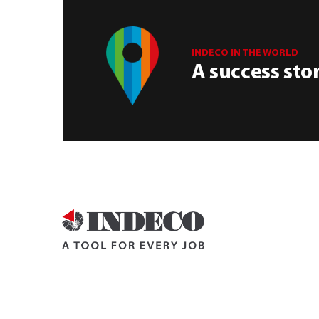
INDECO IN THE WORLD
A success sto