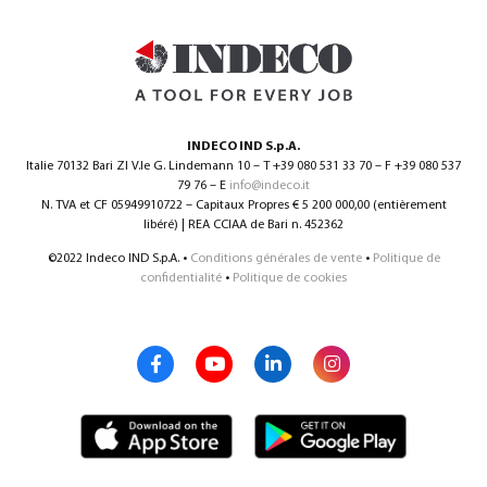
0
INDECO IND S.p.A.
Italie 70132 Bari ZI V.le G. Lindemann 10 – T +39 080 531 33 70 – F +39 080 537
79 76 – E
info@indeco.it
N. TVA et CF 05949910722 – Capitaux Propres € 5 200 000,00 (entièrement
North America – French
(
North America – French
)
libéré) | REA CCIAA de Bari n. 452362
©2022 Indeco IND S.p.A. •
Conditions générales de vente
•
Politique de
confidentialité
•
Politique de cookies