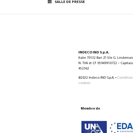
SALLE DE PRESSE
INDECO IND S.p.A.
Italie 70132 Bari ZI V.le G. Lindema
N. TVA et CF 05949910722 – Capitaux 
452362
©2022 Indeco IND S.p.A. •
Condition
cookies
Membre de