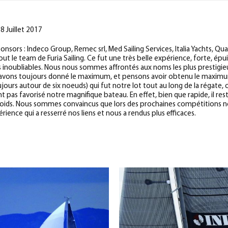
8 Juillet 2017
onsors : Indeco Group, Remec srl, Med Sailing Services, Italia Yachts, Qu
tout le team de Furia Sailing. Ce fut une très belle expérience, forte, ép
s inoubliables. Nous nous sommes affrontés aux noms les plus prestigieu
s avons toujours donné le maximum, et pensons avoir obtenu le maxi
jours autour de six noeuds) qui fut notre lot tout au long de la régate,
nt pas favorisé notre magnifique bateau. En effet, bien que rapide, il re
 poids. Nous sommes convaincus que lors des prochaines compétitions n
rience qui a resserré nos liens et nous a rendus plus efficaces.