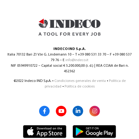
INDECO IND S.p.A.
Italia 70132 Bari ZI V.le G. Lindemann 10 – T +39 080 531 33 70 – F +39 080 537
79 76 – E
info@indeco.it
NIF 05949910722 – Capital social € 5.200.000,00 (i. d.) | REA CCIAA de Bari n.
452362
©2022 Indeco IND S.p.A. •
Condiciones generales de venta
•
Política de
privacidad
•
Política de cookies