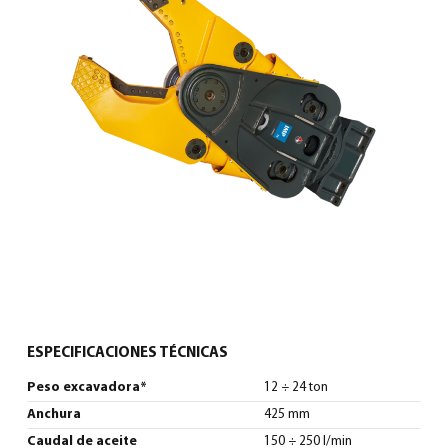
0
Español
(
Español
)
ESPECIFICACIONES TÉCNICAS
Peso excavadora*
12 ÷ 24 ton
Anchura
425 mm
Caudal de aceite
150 ÷ 250 l/min