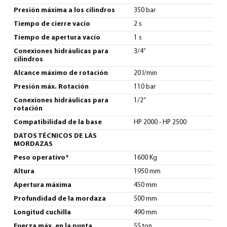
Presión máxima a los cilindros
350 bar
Tiempo de cierre vacío
2 s
Tiempo de apertura vacío
1 s
Conexiones hidráulicas para
3/4”
cilindros
Alcance máximo de rotación
20 l/min
Presión máx. Rotación
110 bar
Conexiones hidráulicas para
1/2”
rotación
Compatibilidad de la base
HP 2000 - HP 2500
DATOS TÉCNICOS DE LAS
MORDAZAS
Peso operativo*
1600 Kg
Altura
1950 mm
Apertura máxima
450 mm
Profundidad de la mordaza
500 mm
Longitud cuchilla
490 mm
Fuerza máx. en la punta
55 ton