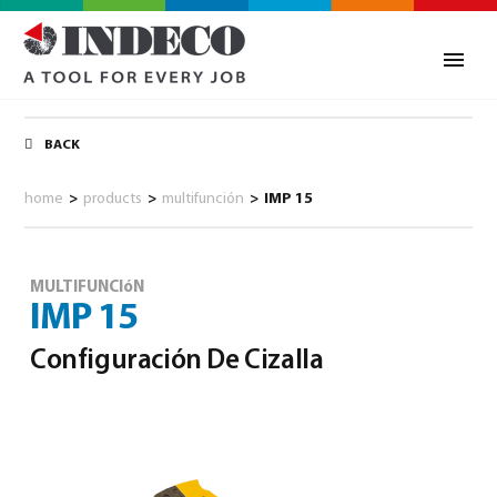
BACK
home
>
products
>
multifunción
>
IMP 15
MULTIFUNCIóN
IMP 15
Configuración De Cizalla