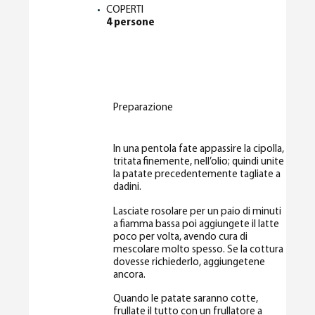
COPERTI
4 persone
Preparazione
English
(
English
)
In una pentola fate appassire la cipolla,
tritata finemente, nell’olio; quindi unite
la patate precedentemente tagliate a
dadini.
Lasciate rosolare per un paio di minuti
a fiamma bassa poi aggiungete il latte
poco per volta, avendo cura di
mescolare molto spesso. Se la cottura
dovesse richiederlo, aggiungetene
ancora.
Quando le patate saranno cotte,
frullate il tutto con un frullatore a