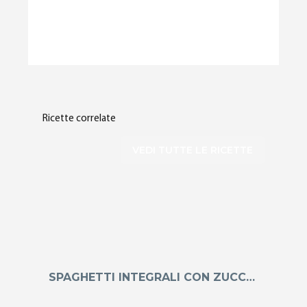
Ricette correlate
VEDI TUTTE LE RICETTE
SPAGHETTI INTEGRALI CON ZUCCA E NOCCIOLE SU CREMA DI GORGONZOLA