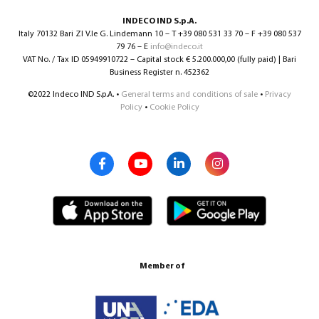
INDECO IND S.p.A.
Italy 70132 Bari ZI V.le G. Lindemann 10 – T +39 080 531 33 70 – F +39 080 537
79 76 – E
info@indeco.it
VAT No. / Tax ID 05949910722 – Capital stock € 5.200.000,00 (fully paid) | Bari
Business Register n. 452362
©2022 Indeco IND S.p.A. •
General terms and conditions of sale
•
Privacy
Policy
•
Cookie Policy
Member of