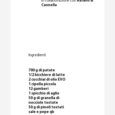
In collaborazione con
Rafano &
Cannella
Ingredienti
700 g di patate
1/2 bicchiere di latte
2 cucchiai di olio EVO
1 cipolla piccola
12 gamberi
1 spicchio di aglio
50 g di granella di
nocciole tostate
50 g di pinoli tostati
sale e pepe qb