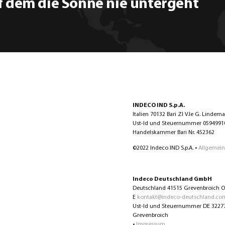
f dem die Sonne nie untergeht
INDECO IND S.p.A.
Italien 70132 Bari ZI V.le G. Lindem
Ust-Id und Steuernummer 0594991072
Handelskammer Bari Nr. 452362
©2022 Indeco IND S.p.A. •
Allgemein
Indeco Deutschland GmbH
Deutschland 41515 Grevenbroich Ot
E
kontakt@indeco-deutschland.co
Ust-Id und Steuernummer DE 322774
Grevenbroich
•
Impressum