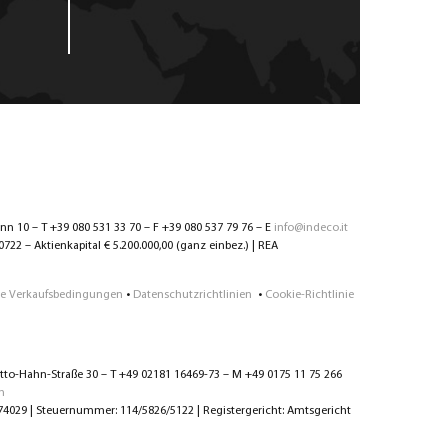
ann 10 – T +39 080 531 33 70 – F +39 080 537 79 76 – E
info@indeco.it
2 – Aktienkapital € 5.200.000,00 (ganz einbez.) | REA
e Verkaufsbedingungen
•
Datenschutzrichtlinien
•
Cookie-Richtlinie
to-Hahn-Straße 30 – T +49 02181 16469-73 – M +49 0175 11 75 266
m
029 | Steuernummer: 114/5826/5122 | Registergericht: Amtsgericht