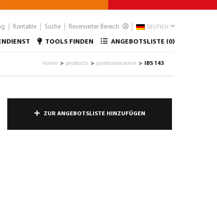
ng
Kontakte
Suche
Reservierter Bereich
DEUTSCH
ENDIENST
TOOLS FINDEN
ANGEBOTSLISTE (
0
)
home
products
positionierarme
IBS 143
>
>
>
ZUR ANGEBOTSLISTE HINZUFÜGEN