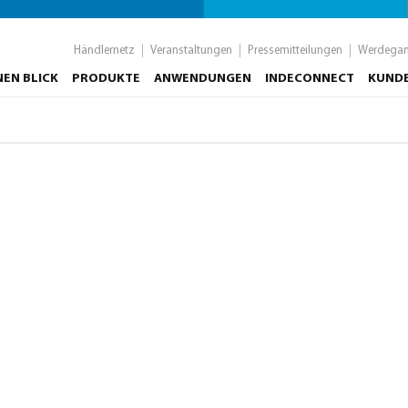
Händlernetz
Veranstaltungen
Pressemitteilungen
Werdega
NEN BLICK
PRODUKTE
ANWENDUNGEN
INDECONNECT
KUND