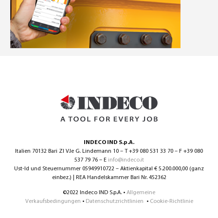
0
Deutsch
(
Deutsch
)
INDECO IND S.p.A.
Italien 70132 Bari ZI V.le G. Lindemann 10 – T +39 080 531 33 70 – F +39 080
537 79 76 – E
info@indeco.it
Ust-Id und Steuernummer 05949910722 – Aktienkapital € 5.200.000,00 (ganz
einbez.) | REA Handelskammer Bari Nr. 452362
©2022 Indeco IND S.p.A. •
Allgemeine
Verkaufsbedingungen
•
Datenschutzrichtlinien
•
Cookie-Richtlinie