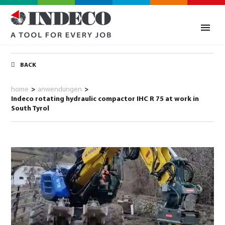
BACK
home
>
anwendungen
>
Indeco rotating hydraulic compactor IHC R 75 at work in
South Tyrol