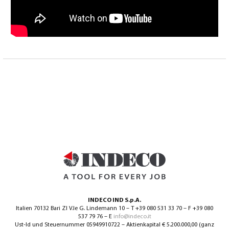
INDECO IND S.p.A.
Italien 70132 Bari ZI V.le G. Lindemann 10 – T +39 080 531 33 70 – F +39 080
537 79 76 – E
info@indeco.it
Ust-Id und Steuernummer 05949910722 – Aktienkapital € 5.200.000,00 (ganz