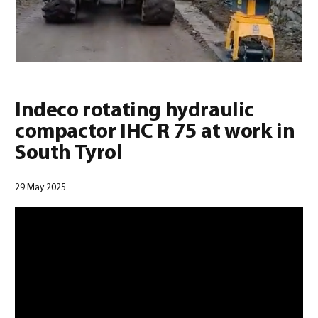
0
Indeco rotating hydraulic
compactor IHC R 75 at work in
Deutsch
(
Deutsch
)
South Tyrol
29 May 2025