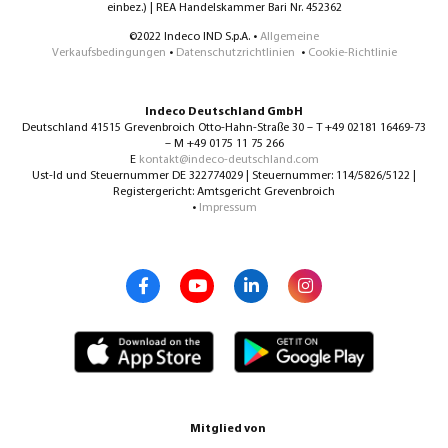
einbez.) | REA Handelskammer Bari Nr. 452362
©2022 Indeco IND S.p.A. •
Allgemeine
Verkaufsbedingungen
•
Datenschutzrichtlinien
•
Cookie-Richtlinie
Indeco Deutschland GmbH
Deutschland 41515 Grevenbroich Otto-Hahn-Straße 30 – T +49 02181 16469-73
– M +49 0175 11 75 266
E
kontakt@indeco-deutschland.com
Ust-Id und Steuernummer DE 322774029 | Steuernummer: 114/5826/5122 |
Registergericht: Amtsgericht Grevenbroich
•
Impressum
Mitglied von