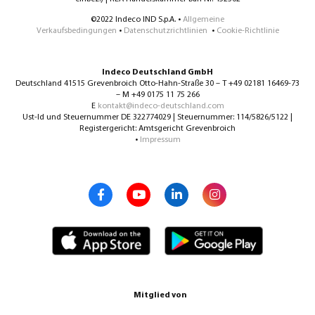
©2022 Indeco IND S.p.A. •
Allgemeine
Verkaufsbedingungen
•
Datenschutzrichtlinien
•
Cookie-Richtlinie
Indeco Deutschland GmbH
Deutschland 41515 Grevenbroich Otto-Hahn-Straße 30 – T +49 02181 16469-73
– M +49 0175 11 75 266
E
kontakt@indeco-deutschland.com
Ust-Id und Steuernummer DE 322774029 | Steuernummer: 114/5826/5122 |
Registergericht: Amtsgericht Grevenbroich
•
Impressum
Mitglied von