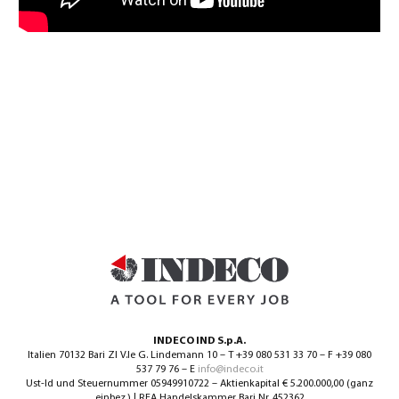
INDECO IND S.p.A.
Italien 70132 Bari ZI V.le G. Lindemann 10 – T +39 080 531 33 70 – F +39 080
537 79 76 – E
info@indeco.it
Ust-Id und Steuernummer 05949910722 – Aktienkapital € 5.200.000,00 (ganz
einbez.) | REA Handelskammer Bari Nr. 452362