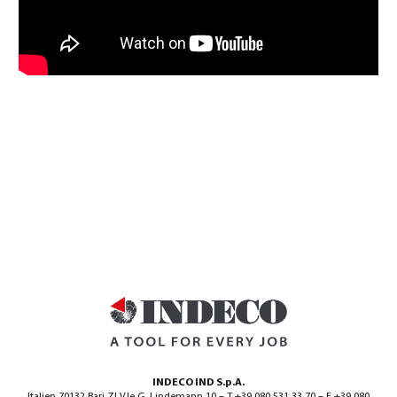
INDECO IND S.p.A.
Italien 70132 Bari ZI V.le G. Lindemann 10 – T +39 080 531 33 70 – F +39 080