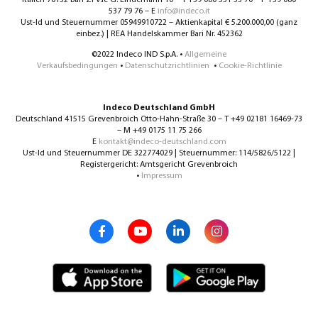
537 79 76 – E
info@indeco.it
Ust-Id und Steuernummer 05949910722 – Aktienkapital € 5.200.000,00 (ganz
einbez.) | REA Handelskammer Bari Nr. 452362
©2022 Indeco IND S.p.A. •
Allgemeine
Verkaufsbedingungen
•
Datenschutzrichtlinien
•
Cookie-Richtlinie
Indeco Deutschland GmbH
Deutschland 41515 Grevenbroich Otto-Hahn-Straße 30 – T +49 02181 16469-73
– M +49 0175 11 75 266
E
kontakt@indeco-deutschland.com
Ust-Id und Steuernummer DE 322774029 | Steuernummer: 114/5826/5122 |
Registergericht: Amtsgericht Grevenbroich
•
Impressum