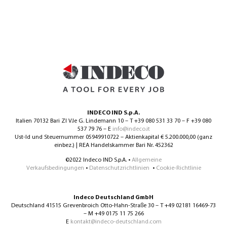
INDECO IND S.p.A.
Italien 70132 Bari ZI V.le G. Lindemann 10 – T +39 080 531 33 70 – F +39 080
537 79 76 – E
info@indeco.it
Ust-Id und Steuernummer 05949910722 – Aktienkapital € 5.200.000,00 (ganz
einbez.) | REA Handelskammer Bari Nr. 452362
©2022 Indeco IND S.p.A. •
Allgemeine
Verkaufsbedingungen
•
Datenschutzrichtlinien
•
Cookie-Richtlinie
Indeco Deutschland GmbH
Deutschland 41515 Grevenbroich Otto-Hahn-Straße 30 – T +49 02181 16469-73
– M +49 0175 11 75 266
E
kontakt@indeco-deutschland.com