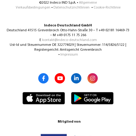
©2022 Indeco IND S.p.A. •
Allgemeine
Verkaufsbedingungen
•
Datenschutzrichtlinien
•
Cookie-Richtlinie
Indeco Deutschland GmbH
Deutschland 41515 Grevenbroich Otto-Hahn-Straße 30 – T +49 02181 16469-73
– M +49 0175 11 75 266
E
kontakt@indeco-deutschland.com
Ust-Id und Steuernummer DE 322774029 | Steuernummer: 114/5826/5122 |
Registergericht: Amtsgericht Grevenbroich
•
Impressum
Mitglied von