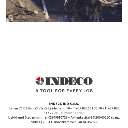
INDECO IND S.p.A.
Italien 70132 Bari ZI V.le G. Lindemann 10 – T +39 080 531 33 70 – F +39 080
537 79 76 – E
info@indeco.it
Ust-Id und Steuernummer 05949910722 – Aktienkapital € 5.200.000,00 (ganz
einbez.) | REA Handelskammer Bari Nr. 452362