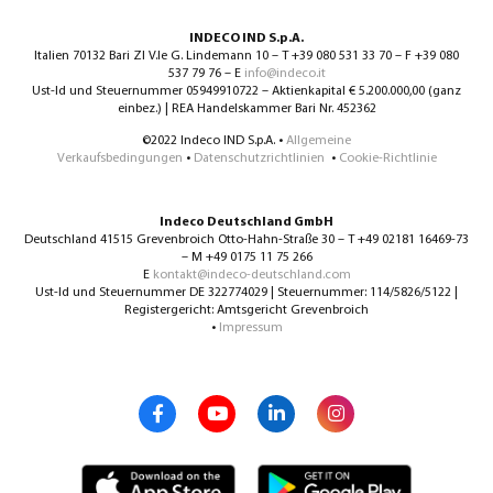
INDECO IND S.p.A.
Italien 70132 Bari ZI V.le G. Lindemann 10 – T +39 080 531 33 70 – F +39 080
537 79 76 – E
info@indeco.it
Ust-Id und Steuernummer 05949910722 – Aktienkapital € 5.200.000,00 (ganz
einbez.) | REA Handelskammer Bari Nr. 452362
©2022 Indeco IND S.p.A. •
Allgemeine
Verkaufsbedingungen
•
Datenschutzrichtlinien
•
Cookie-Richtlinie
Indeco Deutschland GmbH
Deutschland 41515 Grevenbroich Otto-Hahn-Straße 30 – T +49 02181 16469-73
– M +49 0175 11 75 266
E
kontakt@indeco-deutschland.com
Ust-Id und Steuernummer DE 322774029 | Steuernummer: 114/5826/5122 |
Registergericht: Amtsgericht Grevenbroich
•
Impressum