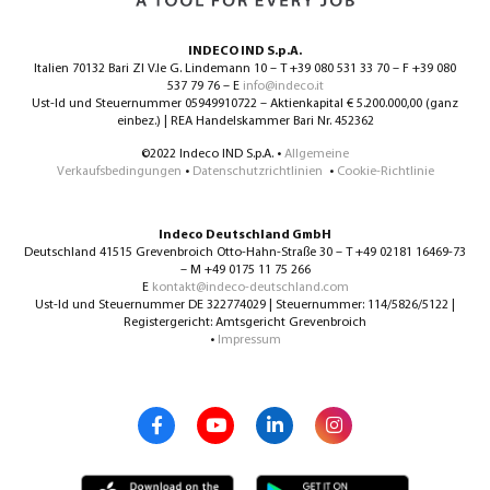
INDECO IND S.p.A.
Italien 70132 Bari ZI V.le G. Lindemann 10 – T +39 080 531 33 70 – F +39 080
537 79 76 – E
info@indeco.it
Ust-Id und Steuernummer 05949910722 – Aktienkapital € 5.200.000,00 (ganz
einbez.) | REA Handelskammer Bari Nr. 452362
©2022 Indeco IND S.p.A. •
Allgemeine
Verkaufsbedingungen
•
Datenschutzrichtlinien
•
Cookie-Richtlinie
Indeco Deutschland GmbH
Deutschland 41515 Grevenbroich Otto-Hahn-Straße 30 – T +49 02181 16469-73
– M +49 0175 11 75 266
E
kontakt@indeco-deutschland.com
Ust-Id und Steuernummer DE 322774029 | Steuernummer: 114/5826/5122 |
Registergericht: Amtsgericht Grevenbroich
•
Impressum