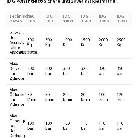
IDG
von
Indeco
sichere und zuverlässige Partner.
Technische
IDG
IDG
IDG
IDG
IDG
IDG
Daten
300
500
1000
1500
2000
2500
Gewicht
der
300
500
1000
1500
2000
2500
Ausrüstung
Kg
Kg
Kg
Kg
Kg
Kg
(ohne
Anschlussplatte)
Max.
Druck
300
300
300
320
320
350
am
bar
bar
bar
bar
bar
bar
Zylinder
Max.
Öldurchfluss
30
50
80
80
100
120
am
l/min
l/min
l/min
l/min
l/min
l/min
Zylinder
Max.
Ölmenge
100
100
100
110
110
110
bei
bar
bar
bar
bar
bar
bar
der
Drehung