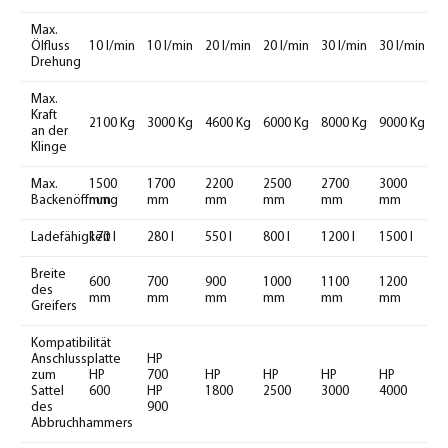
Max.
Ölfluss
10 l/min
10 l/min
20 l/min
20 l/min
30 l/min
30 l/min
Drehung
Max.
Kraft
2100 Kg
3000 Kg
4600 Kg
6000 Kg
8000 Kg
9000 Kg
an der
Klinge
Max.
1500
1700
2200
2500
2700
3000
Backenöffnung
mm
mm
mm
mm
mm
mm
Ladefähigkeit
170 l
280 l
550 l
800 l
1200 l
1500 l
Breite
600
700
900
1000
1100
1200
des
mm
mm
mm
mm
mm
mm
Greifers
Kompatibilität
Anschlussplatte
HP
zum
HP
700
HP
HP
HP
HP
Sattel
600
HP
1800
2500
3000
4000
des
900
Abbruchhammers