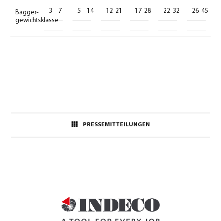
3
7
5
14
12
21
17
28
22
32
26
45
Bagger-
gewichtsklasse
PRESSEMITTEILUNGEN