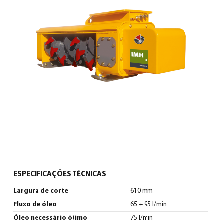
Português
(
Português
)
ESPECIFICAÇÕES TÉCNICAS
Largura de corte
610 mm
Fluxo de óleo
65 ÷ 95 l/min
Óleo necessário ótimo
75 l/min