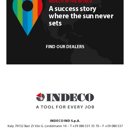
INDECO IN THE WORLD
A success story
where the sun never
sets
FIND OUR DEALERS
INDECO IND S.p.A.
Italy 70132 Bari ZI V.le G. Lindemann 10 – T +39 080 531 33 70 – F +39 080 537