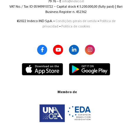
79 76 – E
info@indeco.it
VAT No. / Tax ID 05949910722 – Capital stock € 5.200.000,00 (fully paid) | Bari
Business Register n. 452362
©2022 Indeco IND S.p.A. •
Condições gerais de venda
•
Política de
privacidad
•
Política de cookies
Membro de