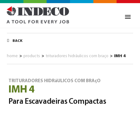
BACK
home
>
products
>
trituradores hidráulicos com braço
>
IMH 4
TRITURADORES HIDRáULICOS COM BRAçO
IMH 4
Para Escavadeiras Compactas
0