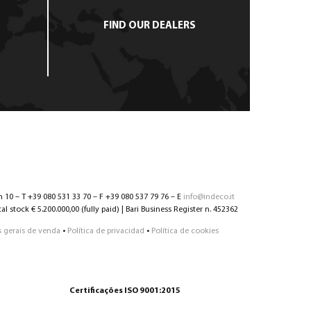
FIND OUR DEALERS
n 10 – T +39 080 531 33 70 – F +39 080 537 79 76 – E
info@indeco.it
l stock € 5.200.000,00 (fully paid) | Bari Business Register n. 452362
 gerais de venda
•
Política de privacidad
•
Política de cookies
Certificações ISO 9001:2015