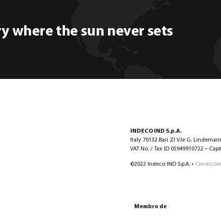
ry where the sun never sets
INDECO IND S.p.A.
Italy 70132 Bari ZI V.le G. Lindeman
VAT No. / Tax ID 05949910722 – Capita
©2022 Indeco IND S.p.A. •
Condições
Membro de