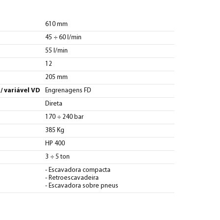
610 mm
45 ÷ 60 l/min
55 l/min
12
205 mm
/ variável VD
Engrenagens FD
Direta
170 ÷ 240 bar
385 Kg
HP 400
3 ÷ 5 ton
- Escavadora compacta
- Retroescavadeira
- Escavadora sobre pneus