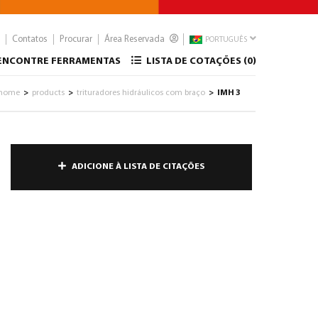
Contatos
Procurar
Área Reservada
PORTUGUÊS
ENCONTRE FERRAMENTAS
LISTA DE COTAÇÕES (
0
)
home
products
trituradores hidráulicos com braço
IMH 3
>
>
>
ADICIONE À LISTA DE CITAÇÕES