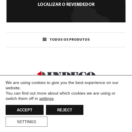
LOCALIZAR O REVENDEDOR
TODOS OS PRODUTOS
We are using cookies to give you the best experience on our
website.
You can find out more about which cookies we are using or
switch them off in
settings
.
INDECO IND S.p.A.
Italy 70132 Bari ZI V.le G. Lindemann 10 – T +39 080 531 33 70 – F +39 080 537
ACCEPT
REJECT
79 76 – E
info@indeco.it
VAT No. / Tax ID 05949910722 – Capital stock € 5.200.000,00 (fully paid) | Bari
Business Register n. 452362
SETTINGS
©2022 Indeco IND S.p.A. •
Condições gerais de venda
•
Política de