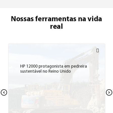
Nossas ferramentas na vida
real
Indeco hydraulic hammer HP 5000 at
work under Etna volcano