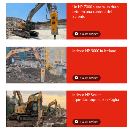
Un HP 7000 supera un duro
reto en una cantera del
Salento
assista o vídeo
Indeco HP 9000 in Iceland
assista o vídeo
Indeco HP Series –
aqueduct pipeline in Puglia
assista o vídeo