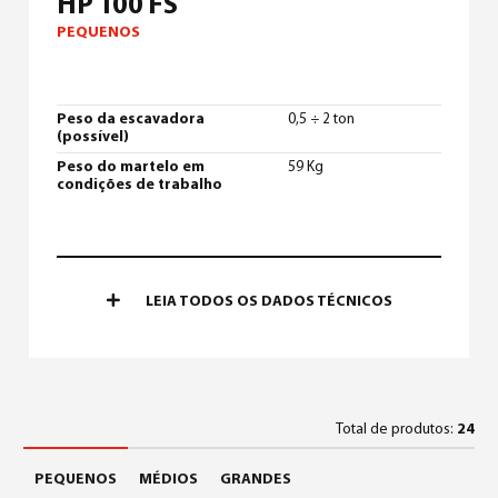
HP 100 FS
PEQUENOS
Peso da escavadora
0,5 ÷ 2 ton
(possível)
Peso do martelo em
59 Kg
condições de trabalho
LEIA TODOS OS DADOS TÉCNICOS
Total de produtos:
24
PEQUENOS
MÉDIOS
GRANDES