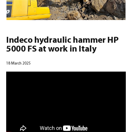
Indeco hydraulic hammer HP
5000 FS at work in Italy
Português
(
Português
)
18 March 2025