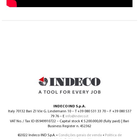
INDECO IND S.p.A.
Italy 70132 Bari ZI V.le G. Lindemann 10 – T +39 080 531 33 70 – F +39 080 537
79 76 – E
info@indeco.it
VAT No. / Tax ID 05949910722 – Capital stock € 5.200.000,00 (fully paid) | Bari
Business Register n. 452362
©2022 Indeco IND S.p.A. •
Condições gerais de venda
•
Política de