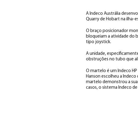
A Indeco Austrália desenvo
Quarry de Hobart na ilha-e
O braço posicionador mont
bloqueiam a atividade do b
tipo joystick.
A unidade, especificamente
obstruções no tubo que ali
O martelo é um Indeco HP 7
Hanson escolheu a Indeco 
martelo demonstrou a sua
casos, o sistema Indeco de