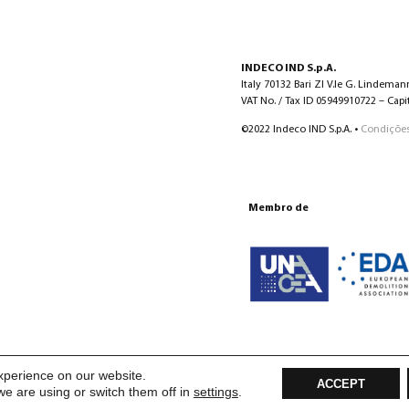
INDECO IND S.p.A.
Italy 70132 Bari ZI V.le G. Lindeman
VAT No. / Tax ID 05949910722 – Capita
©2022 Indeco IND S.p.A. •
Condições
Membro de
xperience on our website.
ACCEPT
e are using or switch them off in
settings
.