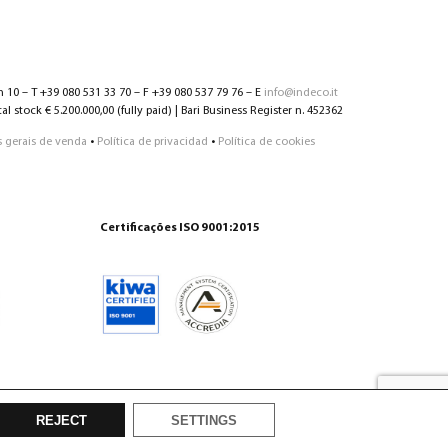
n 10 – T +39 080 531 33 70 – F +39 080 537 79 76 – E
info@indeco.it
l stock € 5.200.000,00 (fully paid) | Bari Business Register n. 452362
 gerais de venda
•
Política de privacidad
•
Política de cookies
Certificações ISO 9001:2015
REJECT
SETTINGS