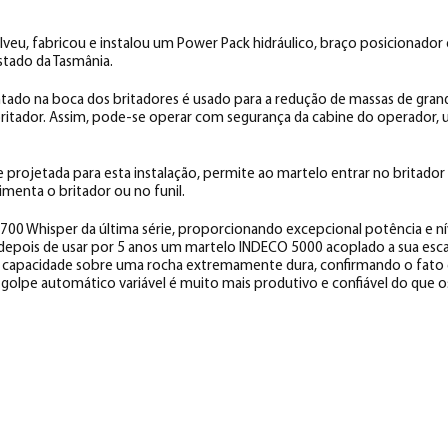
lveu, fabricou e instalou um Power Pack hidráulico, braço posicionador
stado da Tasmânia.
ado na boca dos britadores é usado para a redução de massas de gra
ritador. Assim, pode-se operar com segurança da cabine do operador, u
 projetada para esta instalação, permite ao martelo entrar no britador 
menta o britador ou no funil.
00 Whisper da última série, proporcionando excepcional potência e nív
depois de usar por 5 anos um martelo INDECO 5000 acoplado a sua esca
 capacidade sobre uma rocha extremamente dura, confirmando o fato 
 golpe automático variável é muito mais produtivo e confiável do que o