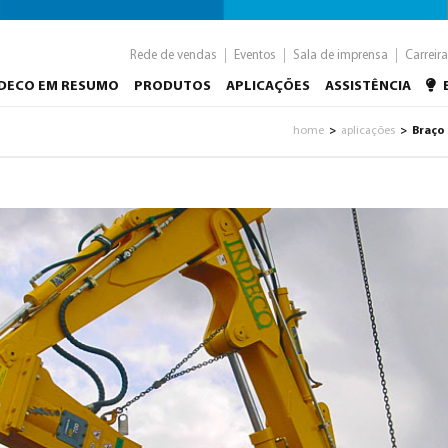
Rede de vendas
Eventos
Sala de imprensa
Carreira
NDECO EM RESUMO
PRODUTOS
APLICAÇÕES
ASSISTÊNCIA
home
aplicações
Braço
>
>