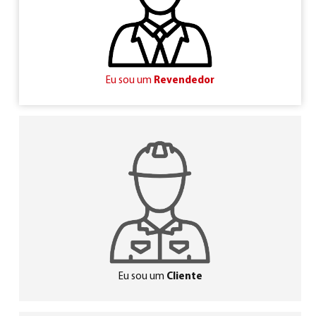
Eu sou um
Revendedor
Português
(
Português
)
Eu sou um
Cliente