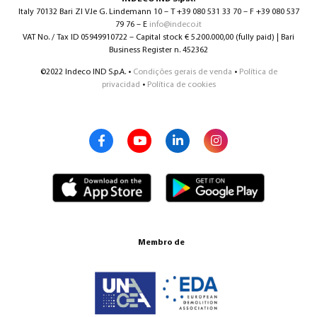
Italy 70132 Bari ZI V.le G. Lindemann 10 – T +39 080 531 33 70 – F +39 080 537
79 76 – E
info@indeco.it
VAT No. / Tax ID 05949910722 – Capital stock € 5.200.000,00 (fully paid) | Bari
Business Register n. 452362
©2022 Indeco IND S.p.A. •
Condições gerais de venda
•
Política de
privacidad
•
Política de cookies
Membro de