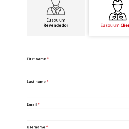
Eu sou um
Revendedor
Eu sou um
Clie
First name
*
Last name
*
Email
*
Username
*