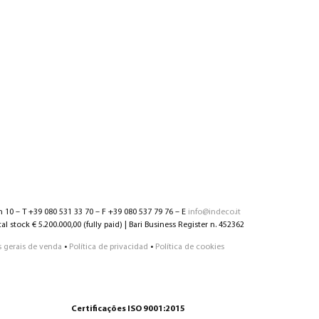
n 10 – T +39 080 531 33 70 – F +39 080 537 79 76 – E
info@indeco.it
l stock € 5.200.000,00 (fully paid) | Bari Business Register n. 452362
 gerais de venda
•
Política de privacidad
•
Política de cookies
Certificações ISO 9001:2015