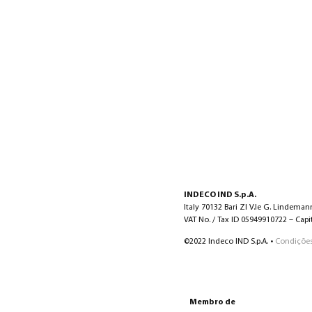
INDECO IND S.p.A.
Italy 70132 Bari ZI V.le G. Lindeman
VAT No. / Tax ID 05949910722 – Capita
©2022 Indeco IND S.p.A. •
Condições
Membro de