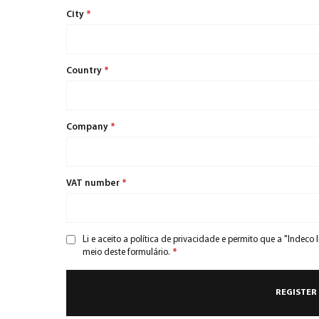
City
*
Country
*
Company
*
VAT number
*
Li e aceito a
política de privacidade
e permito que a "Indeco 
meio deste formulário.
*