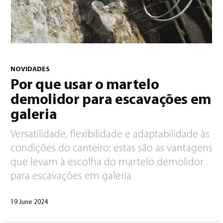
NOVIDADES
Por que usar o martelo
Português
(
Português
)
demolidor para escavações em
galeria
Versatilidade, flexibilidade e adaptabilidade às
condições do canteiro: estas são as vantagens
que levam à escolha do martelo demolidor
para escavações em galeria
19 June 2024