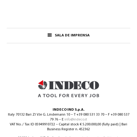
SALA DE IMPRENSA
INDECO IND S.p.A.
Italy 70132 Bari ZI V.le G. Lindemann 10 – T +39 080 531 33 70 – F +39 080 537
79 76 – E
info@indeco.it
VAT No. / Tax ID 05949910722 – Capital stock € 5.200.000,00 (fully paid) | Bari
Business Register n. 452362