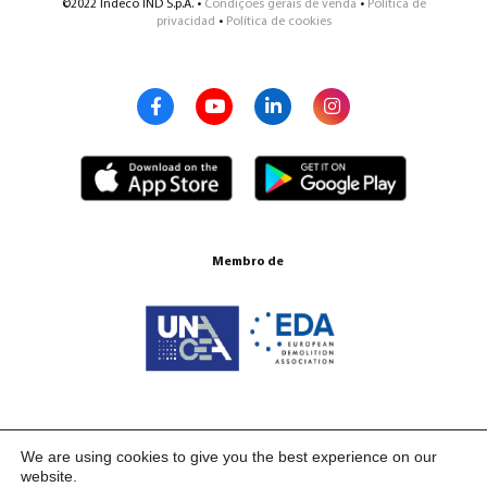
©2022 Indeco IND S.p.A. •
Condições gerais de venda
•
Política de
privacidad
•
Política de cookies
Membro de
Certificações ISO 9001:2015
We are using cookies to give you the best experience on our
website.