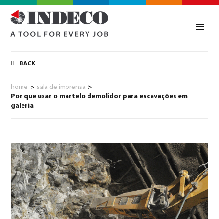
BACK
home
>
sala de imprensa
>
Por que usar o martelo demolidor para escavações em
galeria
0