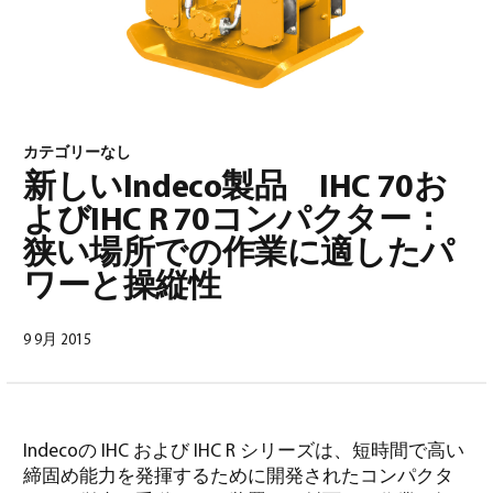
カテゴリーなし
新しいIndeco製品 IHC 70お
日本語
(
日本語
)
よびIHC R 70コンパクター：
狭い場所での作業に適したパ
ワーと操縦性
9 9月 2015
Indecoの IHC および IHC R シリーズは、短時間で高い
締固め能力を発揮するために開発されたコンパクタ