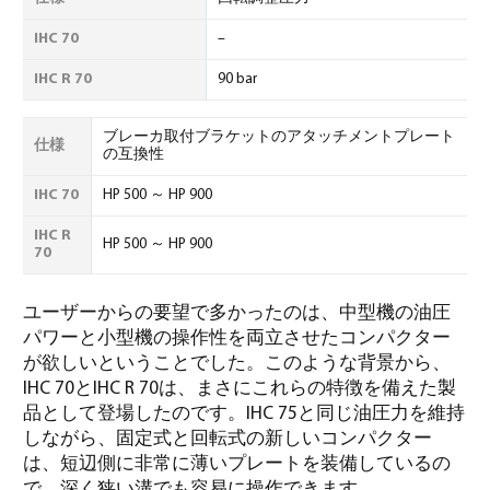
IHC 70
–
IHC R 70
90 bar
ブレーカ取付ブラケットのアタッチメントプレート
仕様
の互換性
IHC 70
HP 500 ～ HP 900
IHC R
HP 500 ～ HP 900
70
ユーザーからの要望で多かったのは、中型機の油圧
パワーと小型機の操作性を両立させたコンパクター
が欲しいということでした。このような背景から、
IHC 70とIHC R 70は、まさにこれらの特徴を備えた製
品として登場したのです。IHC 75と同じ油圧力を維持
しながら、固定式と回転式の新しいコンパクター
は、短辺側に非常に薄いプレートを装備しているの
で、深く狭い溝でも容易に操作できます。