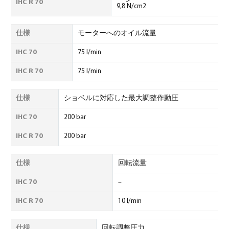
IHC R 70
9,8 N/cm2
仕様
モーターへのオイル流量
IHC 70
75 l/min
IHC R 70
75 l/min
仕様
ショベルに対応した最大調整作動圧
IHC 70
200 bar
IHC R 70
200 bar
仕様
回転流量
IHC 70
–
IHC R 70
10 l/min
仕様
回転調整圧力