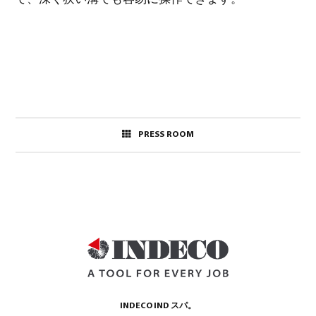
PRESS ROOM
INDECO IND スパ。