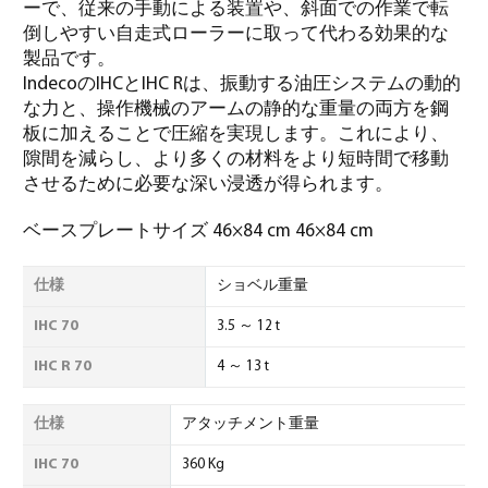
ーで、従来の手動による装置や、斜面での作業で転
倒しやすい自走式ローラーに取って代わる効果的な
製品です。
IndecoのIHCとIHC Rは、振動する油圧システムの動的
な力と、操作機械のアームの静的な重量の両方を鋼
板に加えることで圧縮を実現します。これにより、
隙間を減らし、より多くの材料をより短時間で移動
させるために必要な深い浸透が得られます。
ベースプレートサイズ 46×84 cm 46×84 cm
仕様
ショベル重量
IHC 70
3.5 ～ 12 t
IHC R 70
4 ～ 13 t
仕様
アタッチメント重量
IHC 70
360 Kg